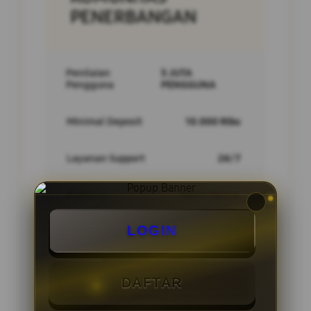
PENERBANGAN
Penilaian
5 JUTA
Pengguna
PENGGUNA
Minimal Deposit
10.000 Ribu
Layanan Support
24/7
Platform
Multi-Device
LOGIN
PENAWARAN SPESIAL
DAFTAR
BONUS NEW MEMBER 10%