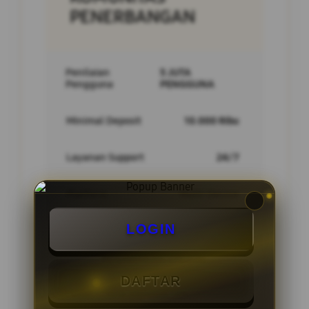
PENERBANGAN
Penilaian
5 JUTA
Pengguna
PENGGUNA
Minimal Deposit
10.000 Ribu
Layanan Support
24/7
Platform
Multi-Device
LOGIN
PENAWARAN SPESIAL
DAFTAR
BONUS NEW MEMBER 10%