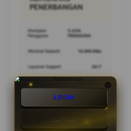
PENERBANGAN
Penilaian
5 JUTA
Pengguna
PENGGUNA
Minimal Deposit
10.000 Ribu
Layanan Support
24/7
Platform
Multi-Device
LOGIN
PENAWARAN SPESIAL
DAFTAR
BONUS NEW MEMBER 10%