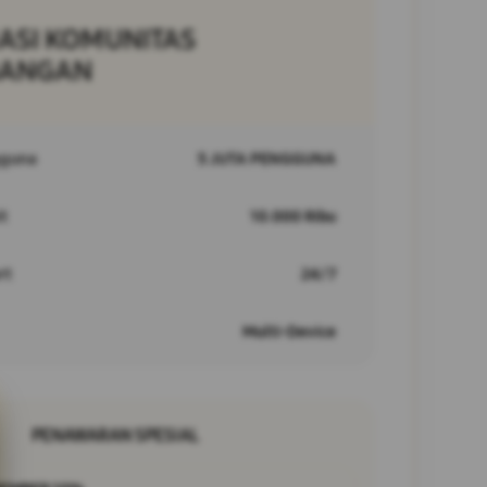
ASI KOMUNITAS
BANGAN
gguna
5 JUTA PENGGUNA
t
10.000 Ribu
rt
24/7
Multi-Device
PENAWARAN SPESIAL