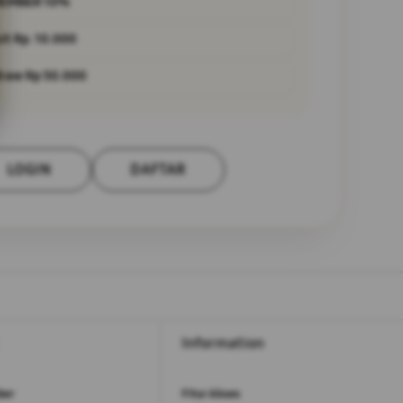
EMBER 10%
it Rp. 10.000
raw Rp 50.000
LOGIN
DAFTAR
Information
ber
Fitur Akses