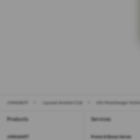
Layer Popup Close
JURAGAN77
>
Layanan Aviation Club
>
Info Penerbangan Terkin
Footer Navigation
Products
Services
JURAGAN77
Promo & Bonus Harian