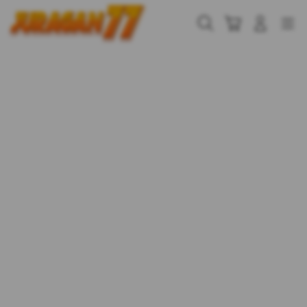
Skip
to
Cari
Troli
Login
Navigation
content