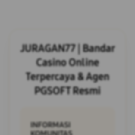
JURAGAN77 | Bandar
Casino Online
Terpercaya & Agen
PGSOFT Resmi
INFORMASI
KOMUNITAS