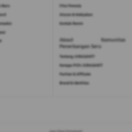
n Baru
Fitur Pemula
ord
Aturan & Kebijakan
ansaksi
Kontak Resmi
kasi
About Komunitas
P
Penerbangan Seru
Tentang JURAGAN77
Kenapa Pilih JURAGAN77
Partner & Affiliate
Brand & Identitas
Ingin Tetap Terhubung?