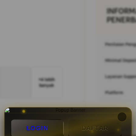
INFORM
PENER
Penilaian Pen
Minimal Deposi
Layanan Suppo
+4 lebih
banyak
Platform
LOGIN
DAFTAR