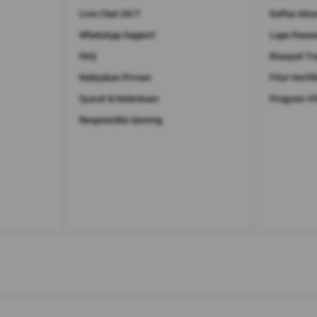
Live Chat 24/7
Daftar Aku
WhatsApp Support
Lupa Passw
FAQ
Riwayat Tr
Kebijakan Privasi
Fitur Verifi
Syarat & Ketentuan
Program VI
Responsible Gaming