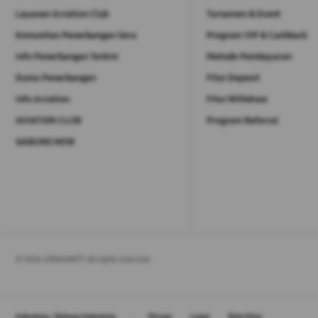
Layanan Aviation Club
Turnamen & Event
Komunitas Penerbangan Seru
Program VIP & Cashback
Info Penerbangan Terkini
Metode Pembayaran
Dunia Penerbangan
Fitur Deposit
Info Aviation
Fitur Withdraw
AVIATION CLUB
Program Referral
GABUNG NOW
© 2026 JURAGAN77. All rights reserved.
Privasi
Legal
Peta Situs
Indonesia / Bahasa Indonesia