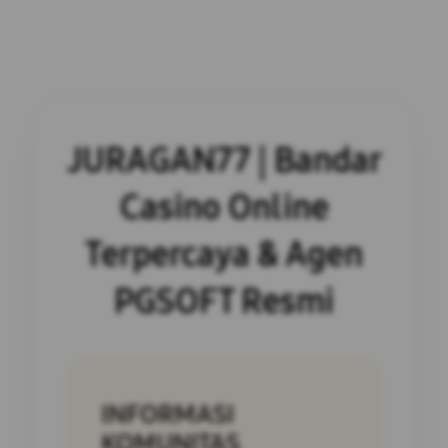
JURAGAN77 | Bandar
Casino Online
Terpercaya & Agen
PGSOFT Resmi
INFORMASI
KOMUNITAS