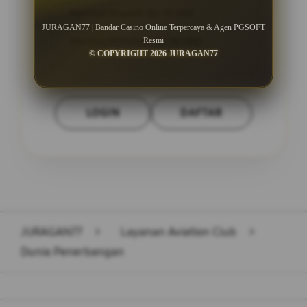
Minimal Deposit Rp. 10.000
JURAGAN77 | Bandar Casino Online Terpercaya & Agen PGSOFT
Minimal Withdraw Rp 50.000
Resmi
© COPYRIGHT 2026 JURAGAN77
LOGIN
DAFTAR
Layer Popup Close
JURAGAN77
>
Layanan Aviation Club
>
Dunia Penerbangan
Buka
Footer Navigation