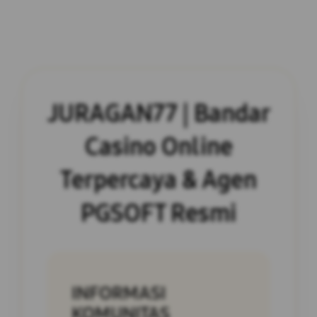
JURAGAN77 | Bandar
Casino Online
Terpercaya & Agen
PGSOFT Resmi
INFORMASI
KOMUNITAS