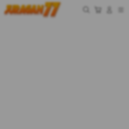
Skip
to
Cari
Troli
Login
Navigation
content