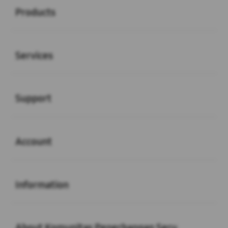
Products
Buka
Services
Buka
Support
Buka
Account
Buka
Information
Buka
About Komunitas Penerbangan Seru