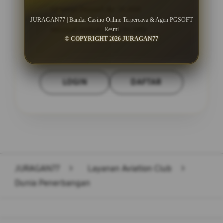
Minimal Deposit Rp. 10.000
JURAGAN77 | Bandar Casino Online Terpercaya & Agen PGSOFT
Minimal Withdraw Rp 50.000
Resmi
© COPYRIGHT 2026 JURAGAN77
LOGIN
DAFTAR
Layer Popup Close
JURAGAN77
>
Layanan Aviation Club
>
Dunia Penerbangan
Buka
Footer Navigation