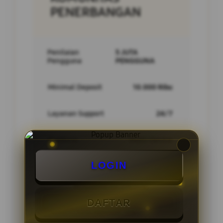
PENERBANGAN
Penilaian
5 JUTA
Pengguna
PENGGUNA
Minimal Deposit
10.000 Ribu
Layanan Support
24/7
Platform
Multi-Device
LOGIN
PENAWARAN SPESIAL
DAFTAR
BONUS NEW MEMBER 10%